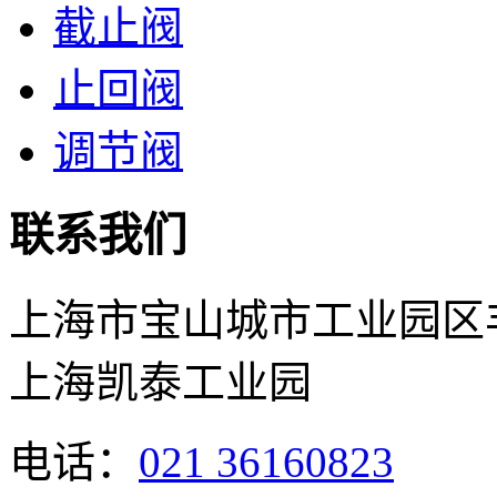
截止阀
止回阀
调节阀
联系我们
上海市宝山城市工业园区丰
上海凯泰工业园
电话：
021 36160823