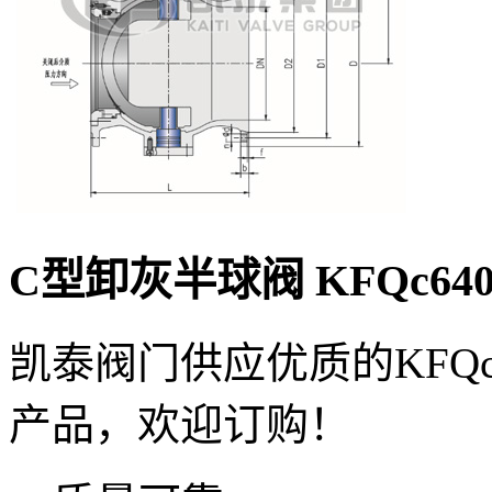
C型卸灰半球阀
KFQc640
凯泰阀门供应优质的KFQc6
产品，欢迎订购！