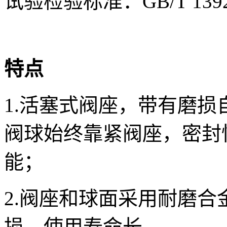
试验检验标准：GB/T 139
特点
1.活塞式阀座，带有磨
阀球始终靠紧阀座，密封
能；
2.阀座和球面采用耐磨
损、使用寿命长。