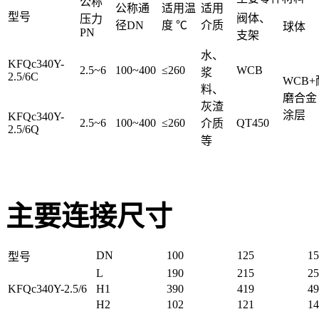
公称
公称通
适用温
适用
型号
阀体、
压力
径DN
度 ℃
介质
球体
PN
支架
水、
KFQc340Y-
2.5~6
100~400
≤260
WCB
浆
2.5/6C
WCB+
料、
磨合金
灰渣
涂层
KFQc340Y-
2.5~6
100~400
≤260
QT450
介质
2.5/6Q
等
主要连接尺寸
DN
100
125
15
型号
L
190
215
25
KFQc340Y-2.5/6
H1
390
419
49
H2
102
121
14