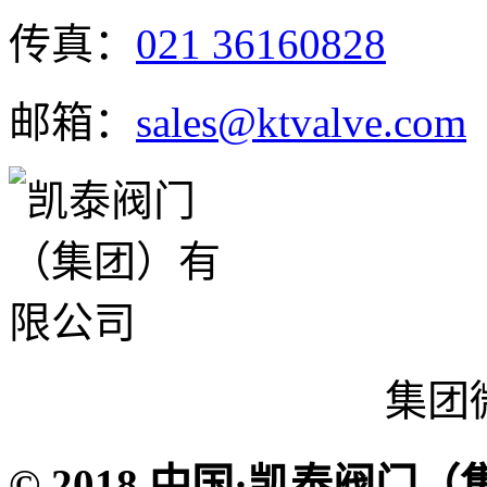
传真：
021 36160828
邮箱：
sales@ktvalve.com
集团
© 2018 中国·凯泰阀门