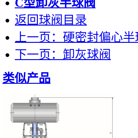
C型卸灰半球阀
返回球阀目录
上一页：硬密封偏心半
下一页：卸灰球阀
类似产品