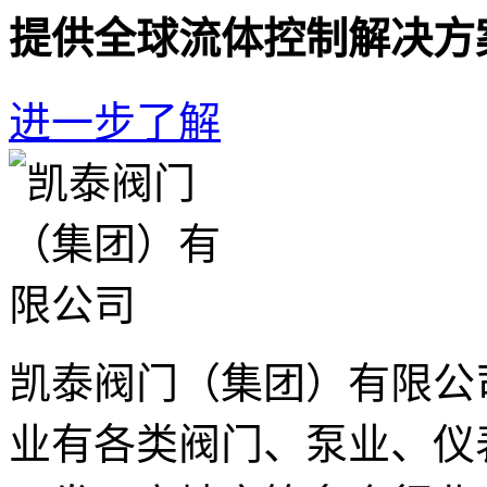
提供全球流体控制解决方
进一步了解
凯泰阀门（集团）有限公
业有各类阀门、泵业、仪