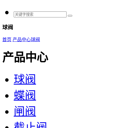
球阀
首页
产品中心
球阀
产品中心
球阀
蝶阀
闸阀
截止阀